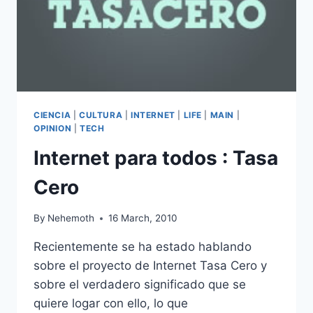
CIENCIA
|
CULTURA
|
INTERNET
|
LIFE
|
MAIN
|
OPINION
|
TECH
Internet para todos : Tasa
Cero
By
Nehemoth
16 March, 2010
Recientemente se ha estado hablando
sobre el proyecto de Internet Tasa Cero y
sobre el verdadero significado que se
quiere logar con ello, lo que