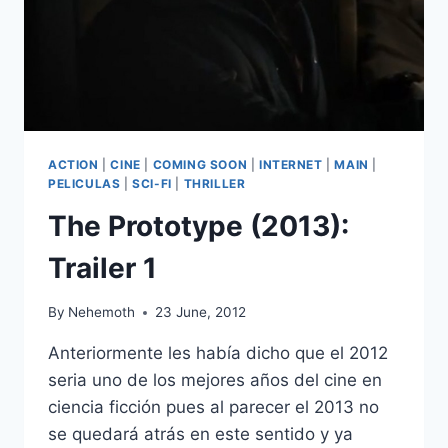
ACTION
|
CINE
|
COMING SOON
|
INTERNET
|
MAIN
|
PELICULAS
|
SCI-FI
|
THRILLER
The Prototype (2013):
Trailer 1
By
Nehemoth
23 June, 2012
Anteriormente les había dicho que el 2012
seria uno de los mejores años del cine en
ciencia ficción pues al parecer el 2013 no
se quedará atrás en este sentido y ya