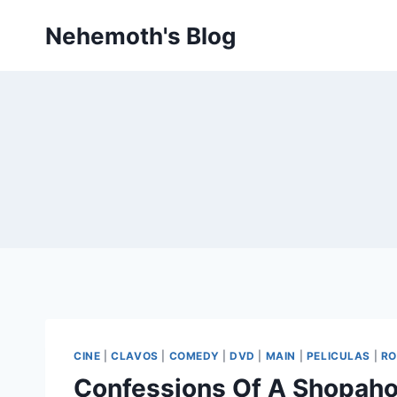
Skip
Nehemoth's Blog
to
content
CINE
|
CLAVOS
|
COMEDY
|
DVD
|
MAIN
|
PELICULAS
|
R
Confessions Of A Shopaho