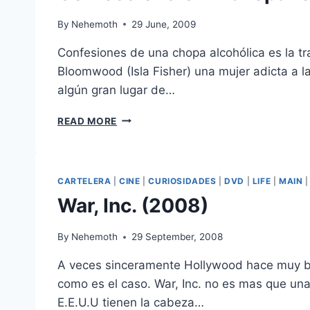
By
Nehemoth
29 June, 2009
Confesiones de una chopa alcohólica es la tr
Bloomwood (Isla Fisher) una mujer adicta a l
algún gran lugar de…
CONFESSIONS
READ MORE
OF
A
SHOPAHOLIC
(2009)
CARTELERA
|
CINE
|
CURIOSIDADES
|
DVD
|
LIFE
|
MAIN
War, Inc. (2008)
By
Nehemoth
29 September, 2008
A veces sinceramente Hollywood hace muy buen
como es el caso. War, Inc. no es mas que una c
E.E.U.U tienen la cabeza…