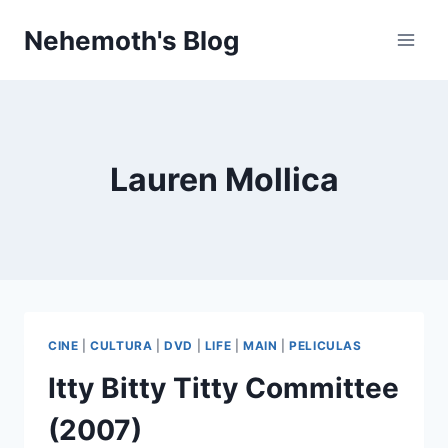
Skip
Nehemoth's Blog
to
content
Lauren Mollica
CINE
|
CULTURA
|
DVD
|
LIFE
|
MAIN
|
PELICULAS
Itty Bitty Titty Committee
(2007)