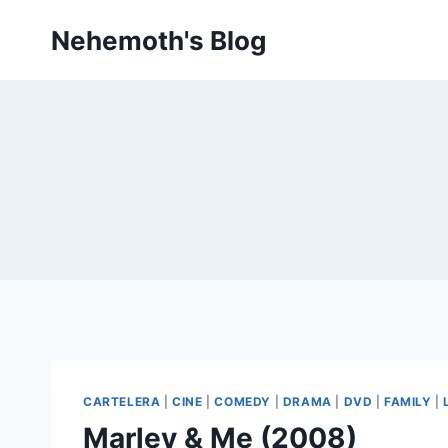
Skip
Nehemoth's Blog
to
content
CARTELERA
|
CINE
|
COMEDY
|
DRAMA
|
DVD
|
FAMILY
|
Marley & Me (2008)