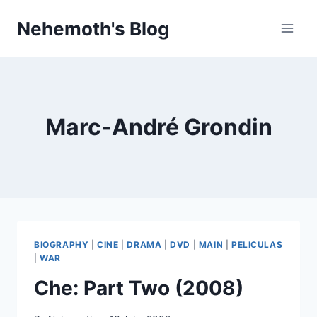
Skip
Nehemoth's Blog
to
content
Marc-André Grondin
BIOGRAPHY
|
CINE
|
DRAMA
|
DVD
|
MAIN
|
PELICULAS
|
WAR
Che: Part Two (2008)