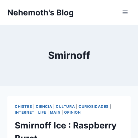
Skip
Nehemoth's Blog
to
content
Smirnoff
CHISTES
|
CIENCIA
|
CULTURA
|
CURIOSIDADES
|
INTERNET
|
LIFE
|
MAIN
|
OPINION
Smirnoff Ice : Raspberry