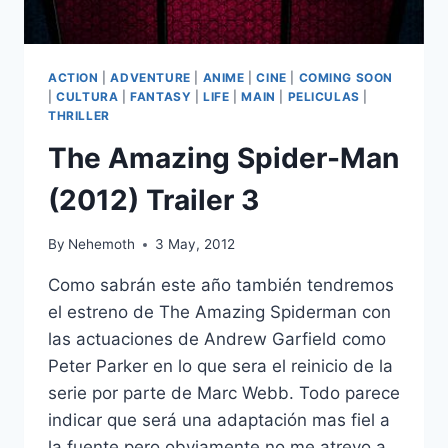
ACTION
|
ADVENTURE
|
ANIME
|
CINE
|
COMING SOON
|
CULTURA
|
FANTASY
|
LIFE
|
MAIN
|
PELICULAS
|
THRILLER
The Amazing Spider-Man
(2012) Trailer 3
By
Nehemoth
3 May, 2012
Como sabrán este año también tendremos
el estreno de The Amazing Spiderman con
las actuaciones de Andrew Garfield como
Peter Parker en lo que sera el reinicio de la
serie por parte de Marc Webb. Todo parece
indicar que será una adaptación mas fiel a
la fuente pero obviamente no me atrevo a