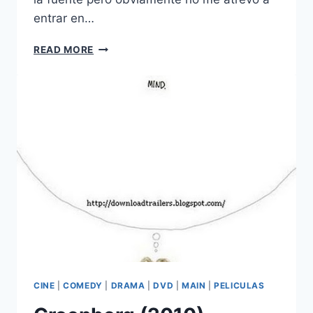
entrar en…
THE
READ MORE
AMAZING
SPIDER-
MAN
(2012)
TRAILER
3
CINE
|
COMEDY
|
DRAMA
|
DVD
|
MAIN
|
PELICULAS