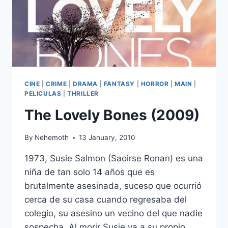
CINE
|
CRIME
|
DRAMA
|
FANTASY
|
HORROR
|
MAIN
|
PELICULAS
|
THRILLER
The Lovely Bones (2009)
By
Nehemoth
13 January, 2010
1973, Susie Salmon (Saoirse Ronan) es una
niña de tan solo 14 años que es
brutalmente asesinada, suceso que ocurrió
cerca de su casa cuando regresaba del
colegio, su asesino un vecino del que nadie
sospecha. Al morir Susie va a su propio