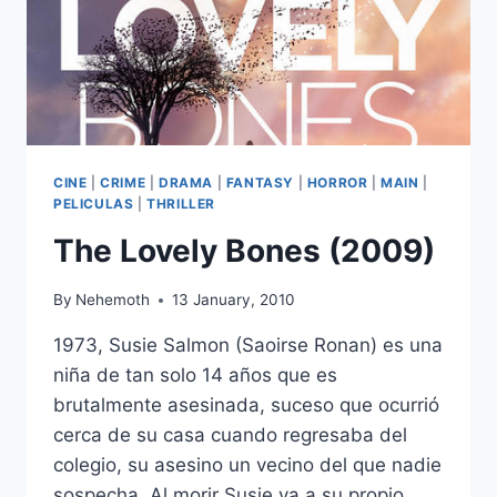
CINE
|
CRIME
|
DRAMA
|
FANTASY
|
HORROR
|
MAIN
|
PELICULAS
|
THRILLER
The Lovely Bones (2009)
By
Nehemoth
13 January, 2010
1973, Susie Salmon (Saoirse Ronan) es una
niña de tan solo 14 años que es
brutalmente asesinada, suceso que ocurrió
cerca de su casa cuando regresaba del
colegio, su asesino un vecino del que nadie
sospecha. Al morir Susie va a su propio