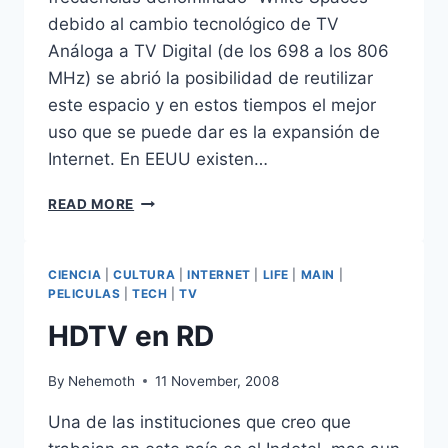
debido al cambio tecnológico de TV
Análoga a TV Digital (de los 698 a los 806
MHz) se abrió la posibilidad de reutilizar
este espacio y en estos tiempos el mejor
uso que se puede dar es la expansión de
Internet. En EEUU existen…
WRAN
READ MORE
(REDES
WIFI
REGIONALES
CIENCIA
|
CULTURA
|
INTERNET
|
LIFE
|
MAIN
|
DE
PELICULAS
|
TECH
|
TV
BANDA
ANCHA
HDTV en RD
WIRELESS
REGIONAL
By
Nehemoth
11 November, 2008
AREA
NETWORK)
Una de las instituciones que creo que