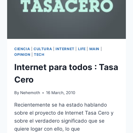
CIENCIA
|
CULTURA
|
INTERNET
|
LIFE
|
MAIN
|
OPINION
|
TECH
Internet para todos : Tasa
Cero
By
Nehemoth
16 March, 2010
Recientemente se ha estado hablando
sobre el proyecto de Internet Tasa Cero y
sobre el verdadero significado que se
quiere logar con ello, lo que