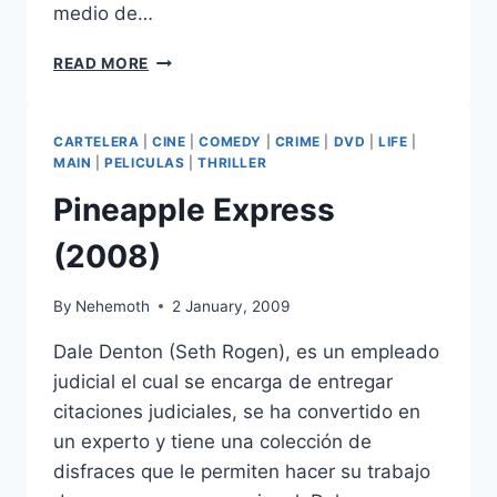
medio de…
TRANSFORMERS:
READ MORE
DARK
OF
THE
CARTELERA
|
CINE
|
COMEDY
|
CRIME
|
DVD
|
LIFE
|
MOON
MAIN
|
PELICULAS
|
THRILLER
(2011)
Pineapple Express
(2008)
By
Nehemoth
2 January, 2009
Dale Denton (Seth Rogen), es un empleado
judicial el cual se encarga de entregar
citaciones judiciales, se ha convertido en
un experto y tiene una colección de
disfraces que le permiten hacer su trabajo