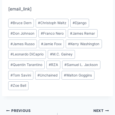
[email_link]
Post
#
Bruce Dern
#
Christoph Waltz
#
Django
Tags:
#
Don Johnson
#
Franco Nero
#
James Remar
#
James Russo
#
Jamie Foxx
#
Kerry Washington
#
Leonardo DiCaprio
#
M.C. Gainey
#
Quentin Tarantino
#
RZA
#
Samuel L. Jackson
#
Tom Savini
#
Unchained
#
Walton Goggins
#
Zoe Bell
Post
PREVIOUS
NEXT