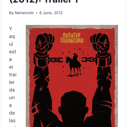
By
Nehemoth
6 June, 2012
Y
aq
uí
est
a
el
trai
ler
de
un
a
de
las