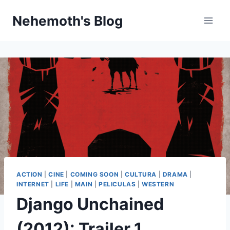
Skip
Nehemoth's Blog
to
content
ACTION
|
CINE
|
COMING SOON
|
CULTURA
|
DRAMA
|
INTERNET
|
LIFE
|
MAIN
|
PELICULAS
|
WESTERN
Django Unchained
(2012): Trailer 1