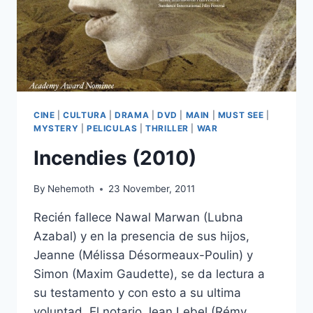
CINE
|
CULTURA
|
DRAMA
|
DVD
|
MAIN
|
MUST SEE
|
MYSTERY
|
PELICULAS
|
THRILLER
|
WAR
Incendies (2010)
By
Nehemoth
23 November, 2011
Recién fallece Nawal Marwan (Lubna
Azabal) y en la presencia de sus hijos,
Jeanne (Mélissa Désormeaux-Poulin) y
Simon (Maxim Gaudette), se da lectura a
su testamento y con esto a su ultima
voluntad. El notario Jean Lebel (Rémy