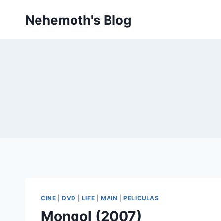
Skip
Nehemoth's Blog
to
content
CINE
|
DVD
|
LIFE
|
MAIN
|
PELICULAS
Mongol (2007)