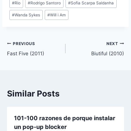
#
Rio
#
Rodrigo Santoro
#
Sofia Scarpa Saldanha
#
Wanda Sykes
#
Will i Am
Post
PREVIOUS
NEXT
Fast Five (2011)
Biutiful (2010)
navigation
Similar Posts
101-100 razones de porque instalar
un pop-up blocker