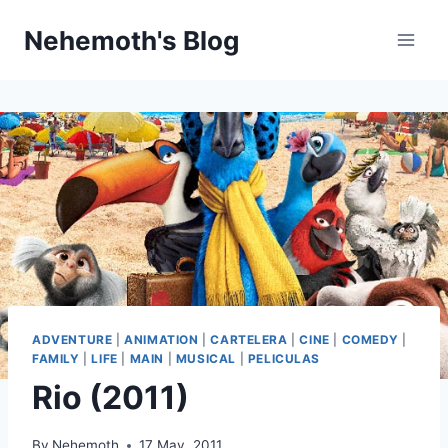
Skip
Nehemoth's Blog
to
content
ADVENTURE
|
ANIMATION
|
CARTELERA
|
CINE
|
COMEDY
|
FAMILY
|
LIFE
|
MAIN
|
MUSICAL
|
PELICULAS
Rio (2011)
By
Nehemoth
17 May, 2011