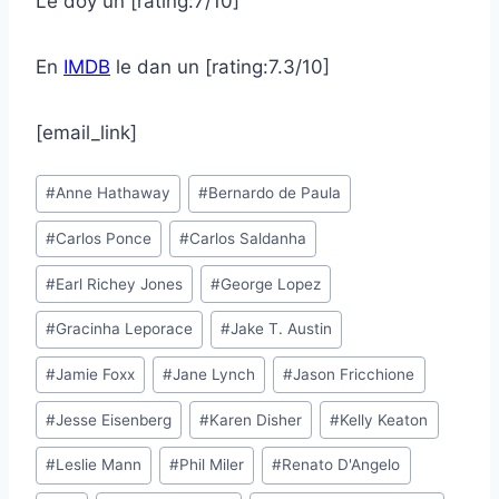
Le doy un [rating:7/10]
En
IMDB
le dan un [rating:7.3/10]
[email_link]
Post
#
Anne Hathaway
#
Bernardo de Paula
Tags:
#
Carlos Ponce
#
Carlos Saldanha
#
Earl Richey Jones
#
George Lopez
#
Gracinha Leporace
#
Jake T. Austin
#
Jamie Foxx
#
Jane Lynch
#
Jason Fricchione
#
Jesse Eisenberg
#
Karen Disher
#
Kelly Keaton
#
Leslie Mann
#
Phil Miler
#
Renato D'Angelo