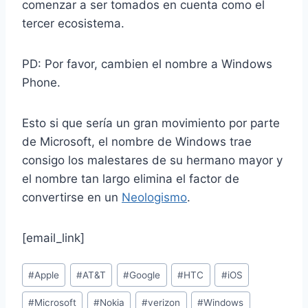
comenzar a ser tomados en cuenta como el
tercer ecosistema.
PD: Por favor, cambien el nombre a Windows
Phone.
Esto si que sería un gran movimiento por parte
de Microsoft, el nombre de Windows trae
consigo los malestares de su hermano mayor y
el nombre tan largo elimina el factor de
convertirse en un
Neologismo
.
[email_link]
Post
#
Apple
#
AT&T
#
Google
#
HTC
#
iOS
Tags:
#
Microsoft
#
Nokia
#
verizon
#
Windows