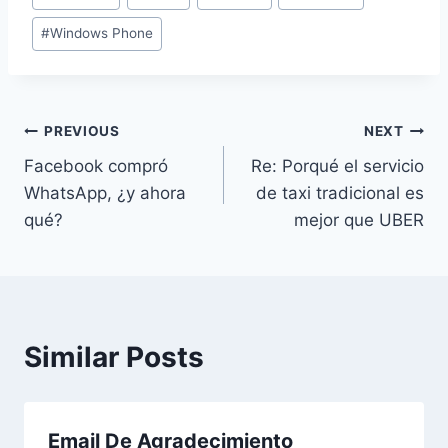
#
Windows Phone
Post
PREVIOUS
NEXT
Facebook compró
Re: Porqué el servicio
navigation
WhatsApp, ¿y ahora
de taxi tradicional es
qué?
mejor que UBER
Similar Posts
Email De Agradecimiento