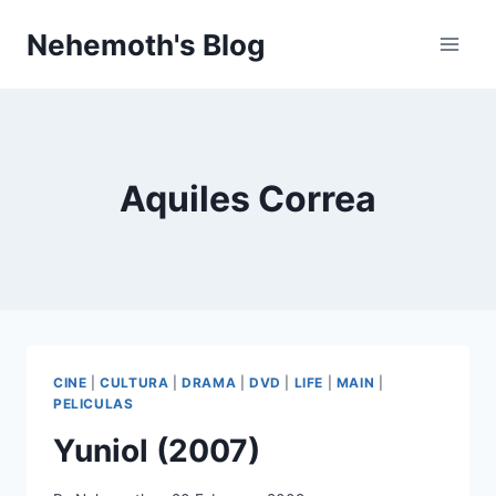
Skip
Nehemoth's Blog
to
content
Aquiles Correa
CINE
|
CULTURA
|
DRAMA
|
DVD
|
LIFE
|
MAIN
|
PELICULAS
Yuniol (2007)