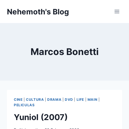
Skip
Nehemoth's Blog
to
content
Marcos Bonetti
CINE
|
CULTURA
|
DRAMA
|
DVD
|
LIFE
|
MAIN
|
PELICULAS
Yuniol (2007)