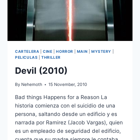
CARTELERA
|
CINE
|
HORROR
|
MAIN
|
MYSTERY
|
PELICULAS
|
THRILLER
Devil (2010)
By
Nehemoth
15 November, 2010
Bad things Happens for a Reason La
historia comienza con el suicidio de una
persona, saltando desde un edificio y es
narrada por Ramirez (Jacob Vargas), quien
es un empleado de seguridad del edificio,
cuenta que su madre siempre le contaba