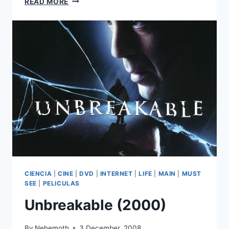
READ MORE
SOON…
(2009)
CIENCIA
|
CINE
|
DVD
|
INTERNET
|
LIFE
|
MAIN
|
MUST
SEE
|
PELICULAS
Unbreakable (2000)
By
Nehemoth
3 December, 2008