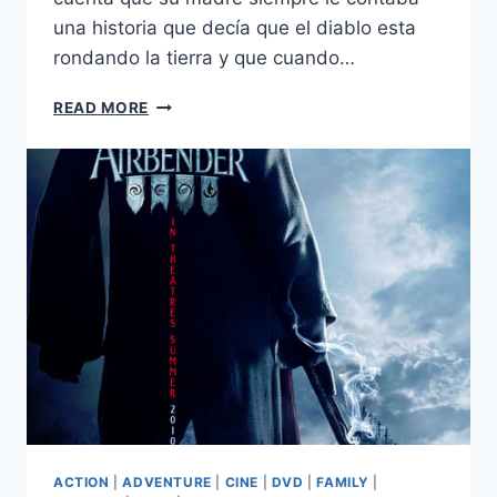
una historia que decía que el diablo esta
rondando la tierra y que cuando…
DEVIL
READ MORE
(2010)
ACTION
|
ADVENTURE
|
CINE
|
DVD
|
FAMILY
|