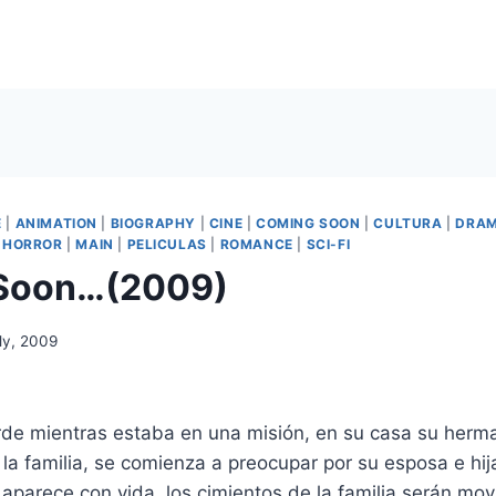
E
|
ANIMATION
|
BIOGRAPHY
|
CINE
|
COMING SOON
|
CULTURA
|
DRA
|
HORROR
|
MAIN
|
PELICULAS
|
ROMANCE
|
SCI-FI
Soon…(2009)
ly, 2009
rde mientras estaba en una misión, en su casa su herm
 la familia, se comienza a preocupar por su esposa e hij
aparece con vida, los cimientos de la familia serán mo