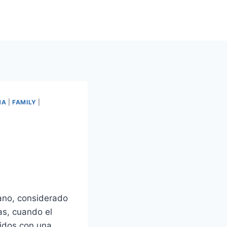
MA
|
FAMILY
|
ano, considerado
as, cuando el
vidos con una