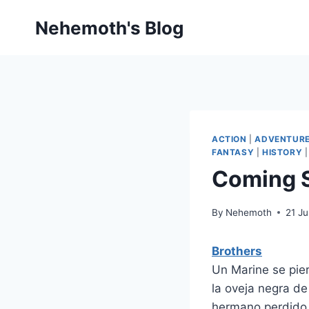
Skip
Nehemoth's Blog
to
content
ACTION
|
ADVENTUR
FANTASY
|
HISTORY
Coming 
By
Nehemoth
21 Ju
Brothers
Un Marine se pie
la oveja negra de
hermano perdido 