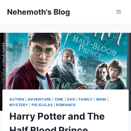
Skip
Nehemoth's Blog
to
content
ACTION
|
ADVENTURE
|
CINE
|
DVD
|
FAMILY
|
MAIN
|
MYSTERY
|
PELICULAS
|
ROMANCE
Harry Potter and The
Half Blood Prince