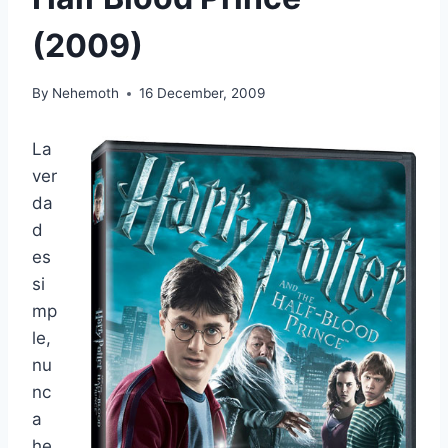
(2009)
By
Nehemoth
16 December, 2009
La
ver
da
d
es
si
mp
le,
nu
nc
a
he