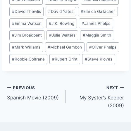
Tags:
#
David Thewlis
#
David Yates
#
Elarica Gallacher
#
Emma Watson
#
J.K. Rowling
#
James Phelps
#
Jim Broadbent
#
Julie Walters
#
Maggie Smith
#
Mark Williams
#
Michael Gambon
#
Oliver Phelps
#
Robbie Coltrane
#
Rupert Grint
#
Steve Kloves
Post
PREVIOUS
NEXT
Spanish Movie (2009)
My Syster’s Keeper
navigation
(2009)