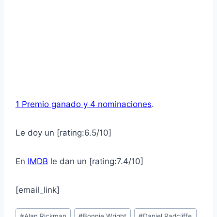
1 Premio ganado y 4 nominaciones
.
Le doy un [rating:6.5/10]
En
IMDB
le dan un [rating:7.4/10]
[email_link]
Post
#
Alan Rickman
#
Bonnie Wright
#
Daniel Radcliffe