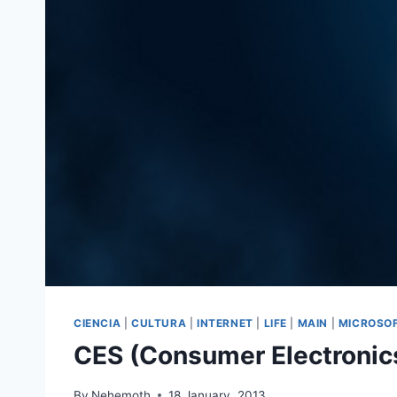
CIENCIA
|
CULTURA
|
INTERNET
|
LIFE
|
MAIN
|
MICROSO
CES (Consumer Electronic
By
Nehemoth
18 January, 2013