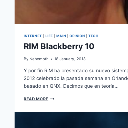
INTERNET
|
LIFE
|
MAIN
|
OPINION
|
TECH
RIM Blackberry 10
By
Nehemoth
18 January, 2013
Y por fin RIM ha presentado su nuevo sistema 
2012 celebrado la pasada semana en Orlando
basado en QNX. Decimos que en teoría…
RIM
READ MORE
BLACKBERRY
10