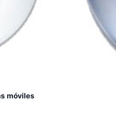
H
as móviles