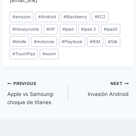
[email_link]
Post
#
amazon
#
Android
#
Blackberry
#
EC2
Tags:
#
Honeycomb
#
HP
#
ipad
#
ipad 3
#
ipad3
#
kindle
#
motorola
#
Playbook
#
RIM
#
Silk
#
TouchPad
#
xoom
Post
PREVIOUS
NEXT
Apple vs Samsung:
Invasión Android
navigation
choque de titanes