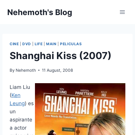
Skip
Nehemoth's Blog
to
content
CINE
|
DVD
|
LIFE
|
MAIN
|
PELICULAS
Shanghai Kiss (2007)
By
Nehemoth
11 August, 2008
Liam Liu
(
Ken
Leung
) es
un
aspirante
a actor