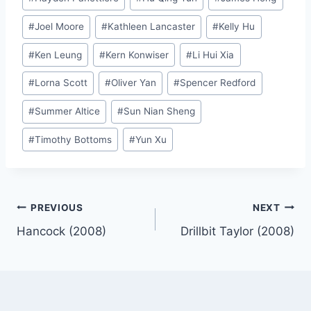
#
Joel Moore
#
Kathleen Lancaster
#
Kelly Hu
#
Ken Leung
#
Kern Konwiser
#
Li Hui Xia
#
Lorna Scott
#
Oliver Yan
#
Spencer Redford
#
Summer Altice
#
Sun Nian Sheng
#
Timothy Bottoms
#
Yun Xu
Post
PREVIOUS
NEXT
Hancock (2008)
Drillbit Taylor (2008)
navigation