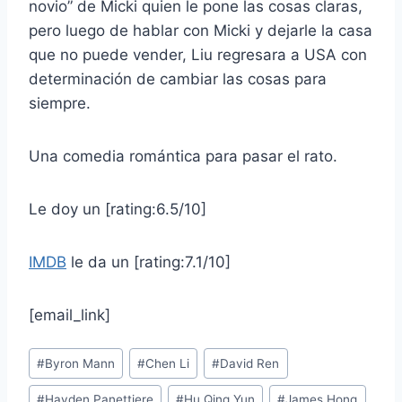
novio” de Micki quien le pone las cosas claras,
pero luego de hablar con Micki y dejarle la casa
que no puede vender, Liu regresara a USA con
determinación de cambiar las cosas para
siempre.
Una comedia romántica para pasar el rato.
Le doy un [rating:6.5/10]
IMDB
le da un [rating:7.1/10]
[email_link]
Post
#
Byron Mann
#
Chen Li
#
David Ren
Tags:
#
Hayden Panettiere
#
Hu Qing Yun
#
James Hong