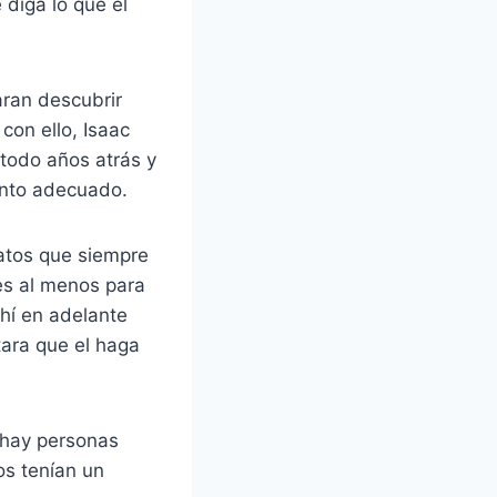
 diga lo que el
aran descubrir
con ello, Isaac
 todo años atrás y
ento adecuado.
atos que siempre
es al menos para
ahí en adelante
tara que el haga
e hay personas
os tenían un