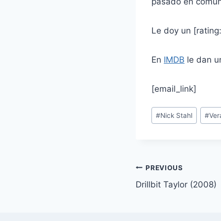
pasado en común
Le doy un [rating
En
IMDB
le dan un
[email_link]
Post
#
Nick Stahl
#
Ver
Tags:
Post
PREVIOUS
Drillbit Taylor (2008)
navigation