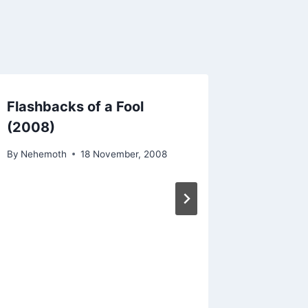
Flashbacks of a Fool
(2008)
By
Nehemoth
18 November, 2008
Incend
By
Nehemo