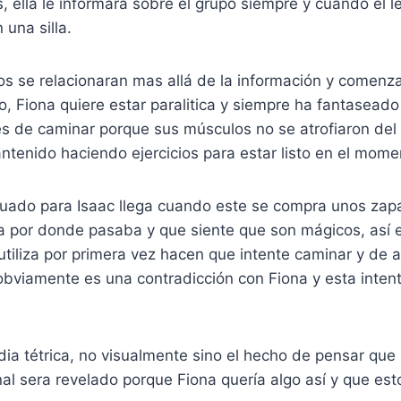
, ella le informara sobre el grupo siempre y cuando el le
 una silla.
tos se relacionaran mas allá de la información y comenz
o, Fiona quiere estar paralitica y siempre ha fantaseado 
es de caminar porque sus músculos no se atrofiaron del
ntenido haciendo ejercicios para estar listo en el mom
ado para Isaac llega cuando este se compra unos zap
na por donde pasaba y que siente que son mágicos, así 
utiliza por primera vez hacen que intente caminar y de 
obviamente es una contradicción con Fiona y esta inten
dia tétrica, no visualmente sino el hecho de pensar qu
nal sera revelado porque Fiona quería algo así y que est