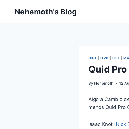
Skip
Nehemoth's Blog
to
content
CINE
|
DVD
|
LIFE
|
MA
Quid Pro
By
Nehemoth
12 A
Algo a Cambio de 
menos Quid Pro Q
Isaac Knot (
Nick 