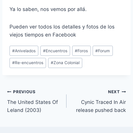
Ya lo saben, nos vemos por allá.
Pueden ver todos los detalles y fotos de los
viejos tiempos en Facebook
Post
#
Anivelados
#
Encuentros
#
Foros
#
Forum
Tags:
#
Re-encuentros
#
Zona Colonial
Post
PREVIOUS
NEXT
The United States Of
Cynic Traced In Air
navigation
Leland (2003)
release pushed back