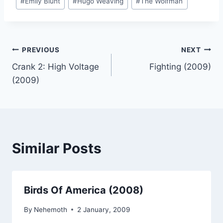
#
Emily Blunt
#
Hugo Weaving
#
The Wolfman
Post
PREVIOUS
NEXT
Crank 2: High Voltage
Fighting (2009)
navigation
(2009)
Similar Posts
Birds Of America (2008)
By
Nehemoth
2 January, 2009