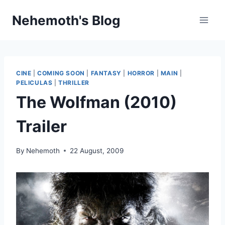
Skip
Nehemoth's Blog
to
content
CINE
|
COMING SOON
|
FANTASY
|
HORROR
|
MAIN
|
PELICULAS
|
THRILLER
The Wolfman (2010)
Trailer
By
Nehemoth
22 August, 2009