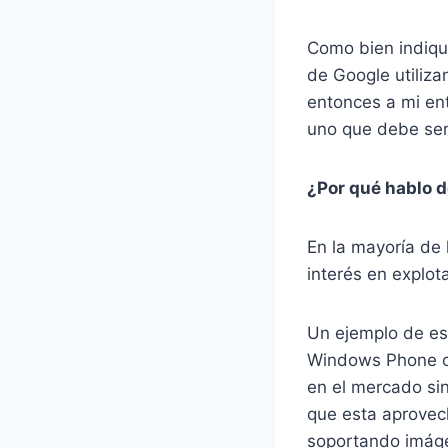
Como bien indiqu
de Google utiliza
entonces a mi ent
uno que debe ser
¿Por qué hablo d
En la mayoría de
interés en explot
Un ejemplo de est
Windows Phone c
en el mercado si
que esta aprovech
soportando imáge