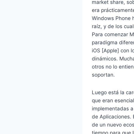
market share, so
era prácticament
Windows Phone ha
raíz, y de los cua
Para comenzar Mi
paradigma difere
iOS [Apple] con 
dinámicos. Mucha
otros no lo entie
soportan.
Luego está la ca
que eran esencia
implementadas a m
de Aplicaciones. 
de un nuevo ecos
tiempo para que l