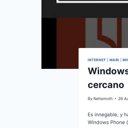
INTERNET
|
MAIN
|
MI
Windows 
cercano
By
Nehemoth
26 A
Es innegable, y h
Windows Phone (‘