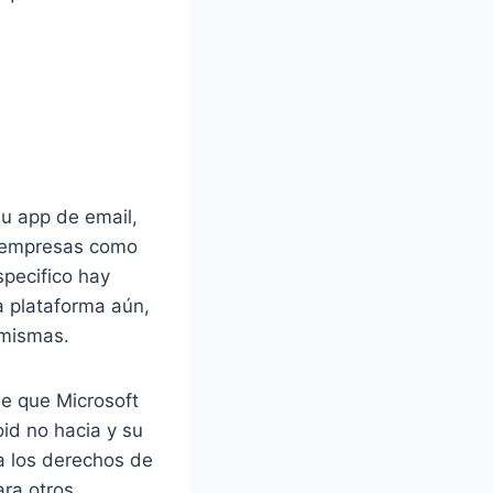
u app de email,
y empresas como
pecifico hay
a plataforma aún,
 mismas.
be que Microsoft
oid no hacia y su
a los derechos de
ra otros