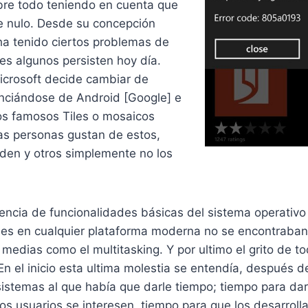
bre todo teniendo en cuenta que
e nulo. Desde su concepción
 tenido ciertos problemas de
les algunos persisten hoy día.
crosoft decide cambiar de
nciándose de Android [Google] e
los famosos Tiles o mosaicos
s personas gustan de estos,
nden y otros simplemente no los
rencia de funcionalidades básicas del sistema operativ
les en cualquier plataforma moderna no se encontraban
edias como el multitasking. Y por ultimo el grito de to
En el inicio esta ultima molestia se entendía, después d
istemas al que había que darle tiempo; tiempo para dar
os usuarios se interesen, tiempo para que los desarrol