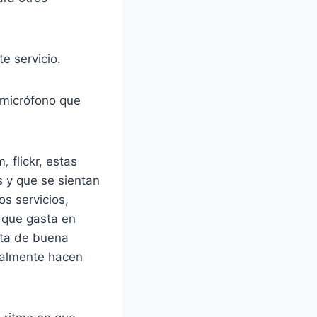
e servicio.
/micrófono que
m
,
flickr, estas
s y que se sientan
s servicios,
 que gasta en
sta de buena
ualmente hacen