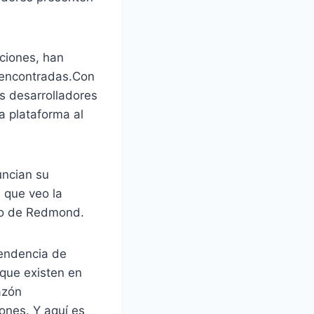
ciones, han
 encontradas.Con
s desarrolladores
a plataforma al
uncian su
 que veo la
cto de Redmond.
tendencia de
 que existen en
azón
ones. Y aquí es