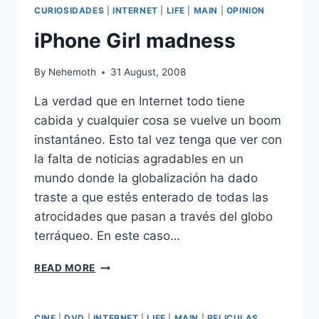
INTERNET
CURIOSIDADES
|
INTERNET
|
LIFE
|
MAIN
|
OPINION
SIN
IMPUESTOS
iPhone Girl madness
By
Nehemoth
31 August, 2008
La verdad que en Internet todo tiene
cabida y cualquier cosa se vuelve un boom
instantáneo. Esto tal vez tenga que ver con
la falta de noticias agradables en un
mundo donde la globalización ha dado
traste a que estés enterado de todas las
atrocidades que pasan a través del globo
terráqueo. En este caso…
IPHONE
READ MORE
GIRL
MADNESS
CINE
|
DVD
|
INTERNET
|
LIFE
|
MAIN
|
PELICULAS