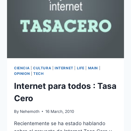
TRADICIONAL
ES
MEJOR
QUE
UBER
CIENCIA
|
CULTURA
|
INTERNET
|
LIFE
|
MAIN
|
OPINION
|
TECH
Internet para todos : Tasa
Cero
By
Nehemoth
16 March, 2010
Recientemente se ha estado hablando