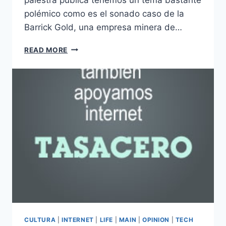
polémico como es el sonado caso de la
Barrick Gold, una empresa minera de…
EL
READ MORE
DESPERTAD
DEL
DOMINICANO
CULTURA
|
INTERNET
|
LIFE
|
MAIN
|
OPINION
|
TECH