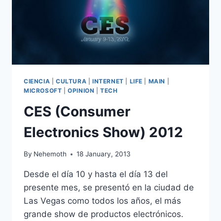
CIENCIA
|
CULTURA
|
INTERNET
|
LIFE
|
MAIN
|
MICROSOFT
|
OPINION
|
TECH
CES (Consumer
Electronics Show) 2012
By
Nehemoth
18 January, 2013
Desde el día 10 y hasta el día 13 del
presente mes, se presentó en la ciudad de
Las Vegas como todos los años, el más
grande show de productos electrónicos.