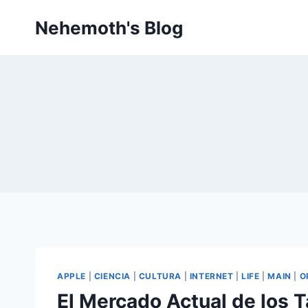
Skip
Nehemoth's Blog
to
content
APPLE
|
CIENCIA
|
CULTURA
|
INTERNET
|
LIFE
|
MAIN
|
O
El Mercado Actual de los T