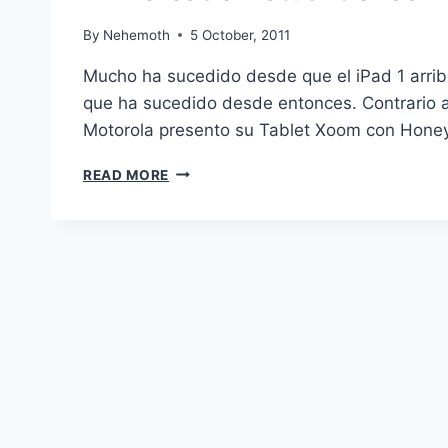
By
Nehemoth
5 October, 2011
Mucho ha sucedido desde que el iPad 1 arri
que ha sucedido desde entonces. Contrario a
Motorola presento su Tablet Xoom con Hon
EL
READ MORE
MERCADO
ACTUAL
DE
LOS
TABLETS