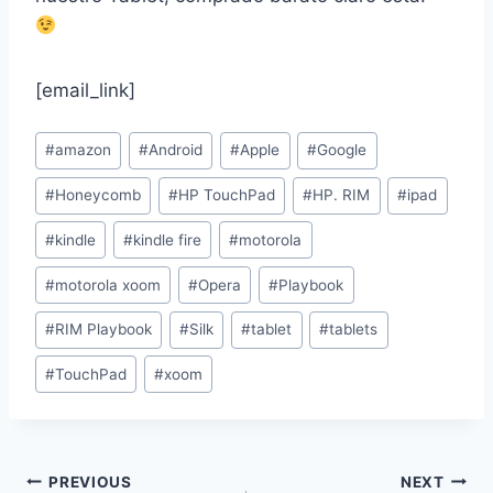
[email_link]
Post
#
amazon
#
Android
#
Apple
#
Google
Tags:
#
Honeycomb
#
HP TouchPad
#
HP. RIM
#
ipad
#
kindle
#
kindle fire
#
motorola
#
motorola xoom
#
Opera
#
Playbook
#
RIM Playbook
#
Silk
#
tablet
#
tablets
#
TouchPad
#
xoom
Post
PREVIOUS
NEXT