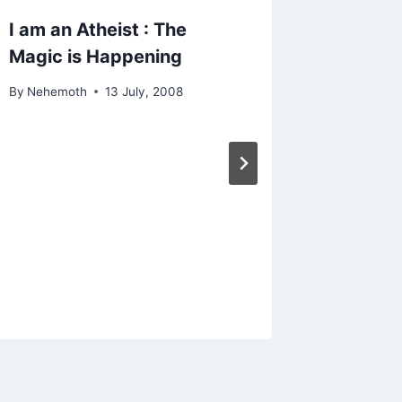
I am an Atheist : The
The Go
Magic is Happening
By
Nehemo
By
Nehemoth
13 July, 2008