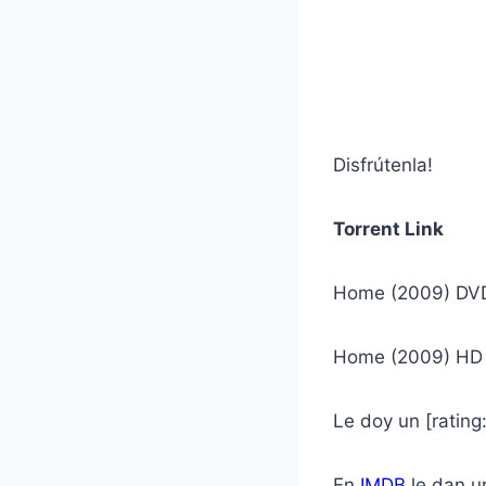
Disfrútenla!
Torrent Link
Home (2009) DV
Home (2009) HD
Le doy un [rating
En
IMDB
le dan un