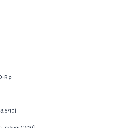
D-Rip
:8.5/10]
 [rating:7.2/10]