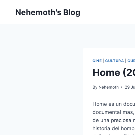
Skip
Nehemoth's Blog
to
content
CINE
|
CULTURA
|
CUR
Home (2
By
Nehemoth
29 J
Home es un docu
documental mas, 
de una preciosa 
historia del homb