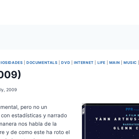
IOSIDADES
|
DOCUMENTALS
|
DVD
|
INTERNET
|
LIFE
|
MAIN
|
MUSIC
009)
uly, 2009
mental, pero no un
con estadísticas y narrado
manera nos habla de la
re y de como este ha roto el