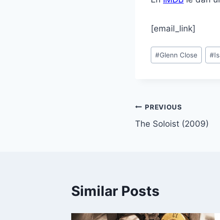
[email_link]
Post
#
Glenn Close
#
I
Tags:
Post
PREVIOUS
The Soloist (2009)
navigation
Similar Posts