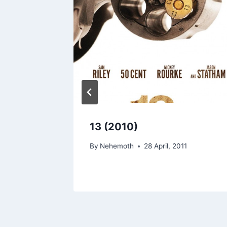
he World
13 (2010)
By
Nehemoth
28 April, 2011
, 2010