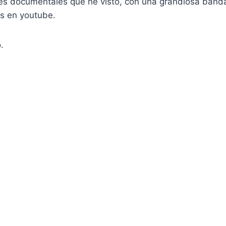
es documentales que he visto, con una grandiosa band
is en youtube.
.