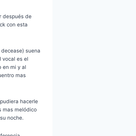
r después de
ck con esta
l decease) suena
 vocal es el
 en mi y al
cuentro mas
pudiera hacerle
es mas melódico
 su noche.
ferencia,