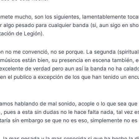
mete mucho, son los siguientes, lamentablemente toca
 algo pesado para cualquier banda (si, aun sigo en sho
tación de Legión).
ón no me convenció, no se porque. La segunda (spiritua
músicos están bien, su presencia en escena también, el
xcelente de verdad pero aun así la banda no ha calado
en el publico a excepción de los que han tenido un en
amos hablando de mal sonido, acople o lo que sea que 
, pues a esta sin dudas no le hace falta nada, tal vez 
taría sin embargo se que no es eso, simplemente no es
, la mas pesada y la mas conocida si que ha hecho la di