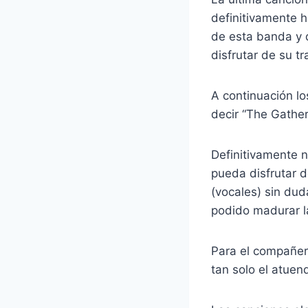
definitivamente h
de esta banda y d
disfrutar de su tr
A continuación l
decir “The Gathe
Definitivamente 
pueda disfrutar d
(vocales) sin du
podido madurar la
Para el compañero
tan solo el atuen