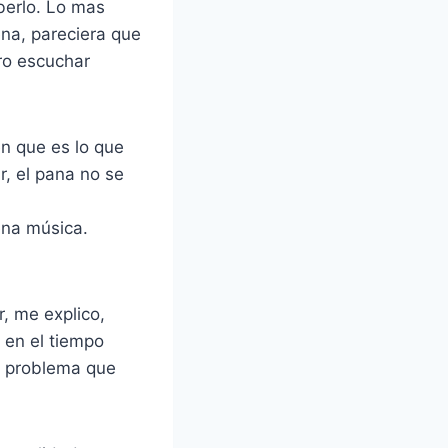
berlo. Lo mas
na, pareciera que
ero escuchar
en que es lo que
r, el pana no se
ena música.
r, me explico,
 en el tiempo
l problema que