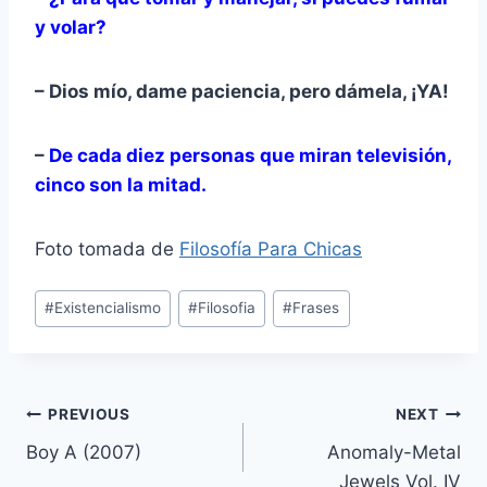
y volar?
– Dios mío, dame paciencia, pero dámela, ¡YA!
–
De cada diez personas que miran televisión,
cinco son la mitad.
Foto tomada de
Filosofía Para Chicas
Post
#
Existencialismo
#
Filosofia
#
Frases
Tags:
Post
PREVIOUS
NEXT
Boy A (2007)
Anomaly-Metal
navigation
Jewels Vol. IV