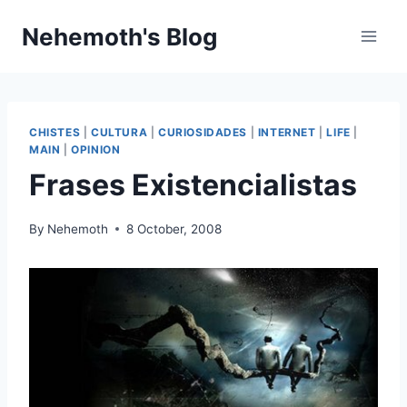
Skip
Nehemoth's Blog
to
content
CHISTES
|
CULTURA
|
CURIOSIDADES
|
INTERNET
|
LIFE
|
MAIN
|
OPINION
Frases Existencialistas
By
Nehemoth
8 October, 2008