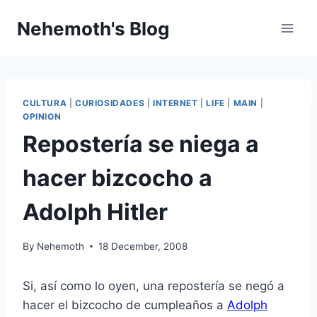
Skip
Nehemoth's Blog
to
content
CULTURA
|
CURIOSIDADES
|
INTERNET
|
LIFE
|
MAIN
|
OPINION
Repostería se niega a
hacer bizcocho a
Adolph Hitler
By
Nehemoth
18 December, 2008
Si, así como lo oyen, una repostería se negó a
hacer el bizcocho de cumpleaños a
Adolph