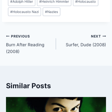
#
Adolph Hitler
#
Heinrich Himmler
#
Holocausto
Tags:
#
Holocausto Nazi
#
Nazies
Post
PREVIOUS
NEXT
Burn After Reading
Surfer, Dude (2008)
navigation
(2008)
Similar Posts