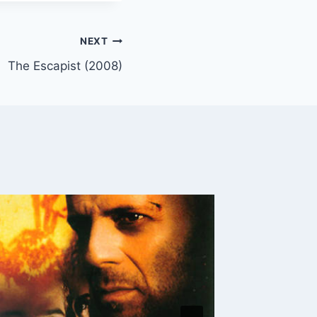
NEXT
The Escapist (2008)
Enrique
País?
By
Nehemo