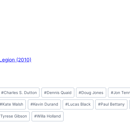
Legion (2010)
#
Charles S. Dutton
#
Dennis Quaid
#
Doug Jones
#
Jon Ten
#
Kate Walsh
#
Kevin Durand
#
Lucas Black
#
Paul Bettany
#
Tyrese Gibson
#
Willa Holland