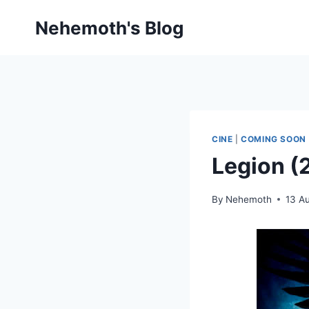
Skip
Nehemoth's Blog
to
content
CINE
|
COMING SOON
Legion (2
By
Nehemoth
13 A