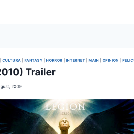
|
CULTURA
|
FANTASY
|
HORROR
|
INTERNET
|
MAIN
|
OPINION
|
PELI
010) Trailer
ugust, 2009