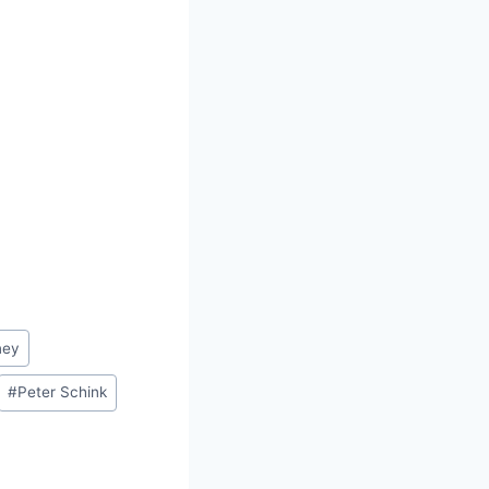
ney
#
Peter Schink