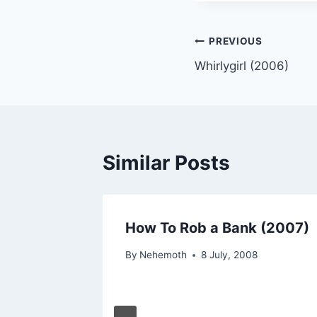
Post
PREVIOUS
Whirlygirl (2006)
navigation
Similar Posts
otts
How To Rob a Bank (2007)
By
Nehemoth
8 July, 2008
r, 2008