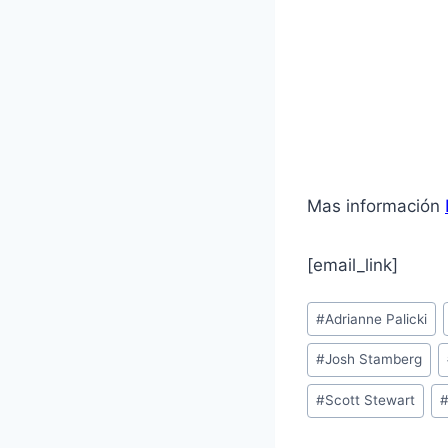
Mas información
[email_link]
Post
#
Adrianne Palicki
Tags:
#
Josh Stamberg
#
Scott Stewart