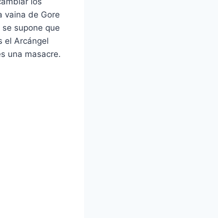
cambiar los
 vaina de Gore
y se supone que
s el Arcángel
 es una masacre.