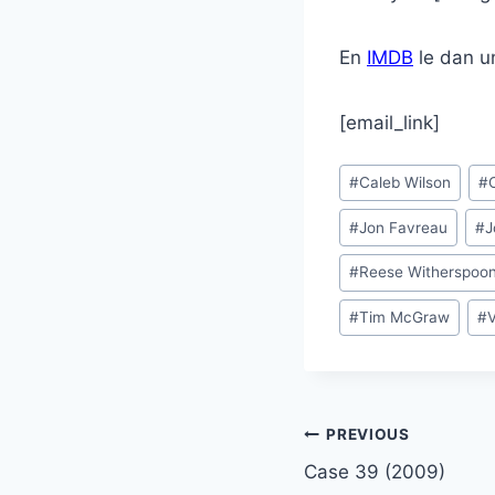
En
IMDB
le dan un
[email_link]
Post
#
Caleb Wilson
#
Tags:
#
Jon Favreau
#
J
#
Reese Witherspoo
#
Tim McGraw
#
Post
PREVIOUS
Case 39 (2009)
navigation