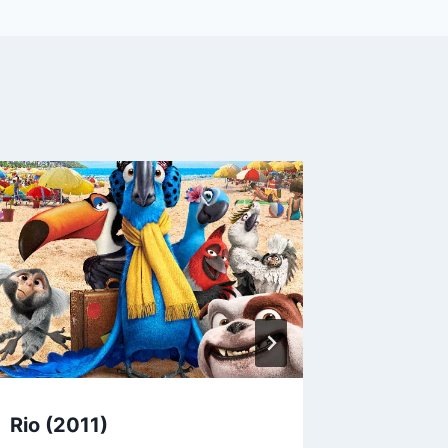
Fightin
By
Nehemo
Rio (2011)