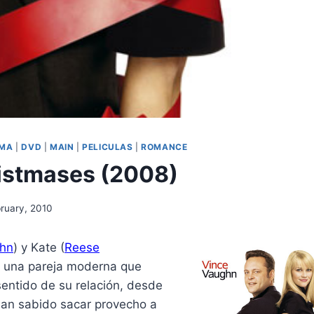
MA
|
DVD
|
MAIN
|
PELICULAS
|
ROMANCE
istmases (2008)
bruary, 2010
ghn
) y Kate (
Reese
n una pareja moderna que
sentido de su relación, desde
an sabido sacar provecho a