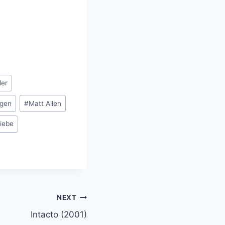
ler
rgen
#
Matt Allen
iebe
NEXT
Intacto (2001)