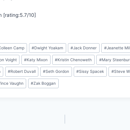
 [rating:5.7/10]
Colleen Camp
#
Dwight Yoakam
#
Jack Donner
#
Jeanette Mil
on Voight
#
Katy Mixon
#
Kristin Chenoweth
#
Mary Steenbu
n
#
Robert Duvall
#
Seth Gordon
#
Sissy Spacek
#
Steve W
Vince Vaughn
#
Zak Boggan