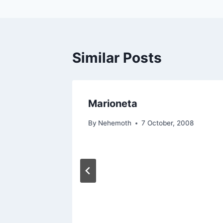
Similar Posts
08)
Marioneta
 2009
By
Nehemoth
7 October, 2008