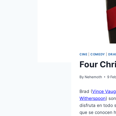
CINE
|
COMEDY
|
DRA
Four Chr
By
Nehemoth
9 Fe
Brad (
Vince Vau
Witherspoon
) so
disfruta en todo 
que se conocen h