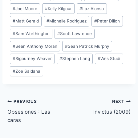
#
Joel Moore
#
Kelly Kilgour
#
Laz Alonso
#
Matt Gerald
#
Michelle Rodriguez
#
Peter Dillon
#
Sam Worthington
#
Scott Lawrence
#
Sean Anthony Moran
#
Sean Patrick Murphy
#
Sigourney Weaver
#
Stephen Lang
#
Wes Studi
#
Zoe Saldana
Post
PREVIOUS
NEXT
Obsesiones : Las
Invictus (2009)
navigation
caras